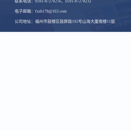
联系电话：0591-87278256、0591-87278232
电子邮箱：fxzb178@163.com
公司地址：福州市鼓楼区鼓屏路192号山海大厦南楼11层