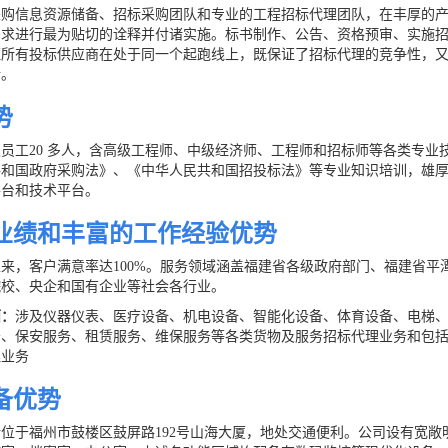
采购信息资源储备、招标采购团队和专业的工程招标代理团队，在丰厚的
需求进行最为贴切的诠释并付诸实施。标书制作、公告、资格预审、实施
证所有投标供应商在处于同一个起跑线上，既保证了招标代理的竞争性，
行。
势
职员工
20
多人，含高级工程师、中级经济师、工程师和招标师等各类专业
共和国政府采购法》、《中华人民共和国招投标法》等专业知识培训，雄
平台和技术平台。
业绩和丰富的工作经验优势
以来，客户满意率达
100%
。服务领域涵盖福建省各级政府部门、福建省平
院校、央企和国有企业等社会各行业。
面：
涉及仪器仪表、医疗设备、机电设备、智能化设备、体育设备、电梯
务、保安服务、租赁服务、维保服务等各类货物及服务招标代理业务和包
理业务
备优势
所位于福州市鼓楼区鼓屏路
192
号山海大厦，地处交通便利。公司设有宽敞