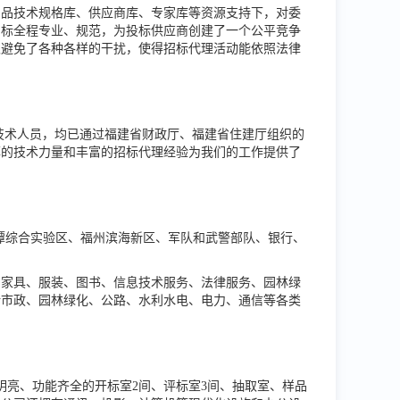
产品技术规格库、供应商库、专家库等资源支持下，对委
招标全程专业、规范，为投标供应商创建了一个公平竞争
又避免了各种各样的干扰，使得招标代理活动能依照法律
技术人员，均已通过福建省财政厅、福建省住建厅组织的
厚的技术力量和丰富的招标代理经验为我们的工作提供了
潭综合实验区、福州滨海新区、军队和武警部队、银行、
、家具、服装、图书、信息技术服务、法律服务、园林绿
括市政、园林绿化、公路、水利水电、电力、通信等各类
明亮、功能齐全的开标室
2
间、评标室
3
间、抽取室、样品